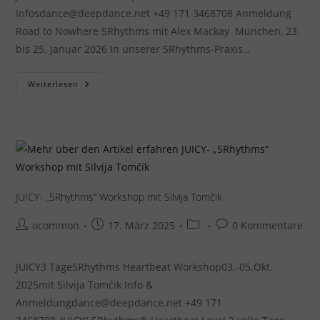
Infosdance@deepdance.net +49 171 3468708 Anmeldung
Road to Nowhere 5Rhythms mit Alex Mackay München, 23.
bis 25. Januar 2026 In unserer 5Rhythms-Praxis…
ROAD
Weiterlesen
TO
NOWHERE
–
„5Rhythms“
Workshop
Mit
Alex
Mackay
JUICY- „5Rhythms“ Workshop mit Silvija Tomčik
Beitrags-
Beitrag
Beitrags-
Beitrags-
ocommon
17. März 2025
0 Kommentare
Autor:
veröffentlicht:
Kategorie:
Kommentare:
JUICY3 Tage5Rhythms Heartbeat Workshop03.-05.Okt.
2025mit Silvija Tomčik Info &
Anmeldungdance@deepdance.net +49 171