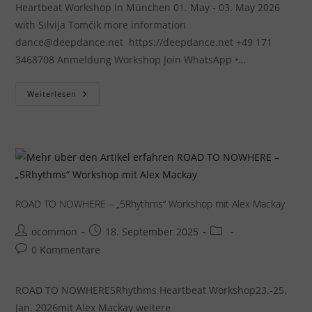
Heartbeat Workshop in München 01. May - 03. May 2026
with Silvija Tomčik more information
dance@deepdance.net https://deepdance.net +49 171
3468708 Anmeldung Workshop Join WhatsApp •…
„THE
Weiterlesen
ART
OF
THE
HEART“
„5RHYTHMS“
Heartbeat
With
Silvija
Tomčik
In
MÜNCHEN
ROAD TO NOWHERE – „5Rhythms“ Workshop mit Alex Mackay
Beitrags-
Beitrag
Beitrags-
ocommon
18. September 2025
Autor:
veröffentlicht:
Kategorie:
Beitrags-
0 Kommentare
Kommentare:
ROAD TO NOWHERE5Rhythms Heartbeat Workshop23.-25.
Jan. 2026mit Alex Mackay weitere