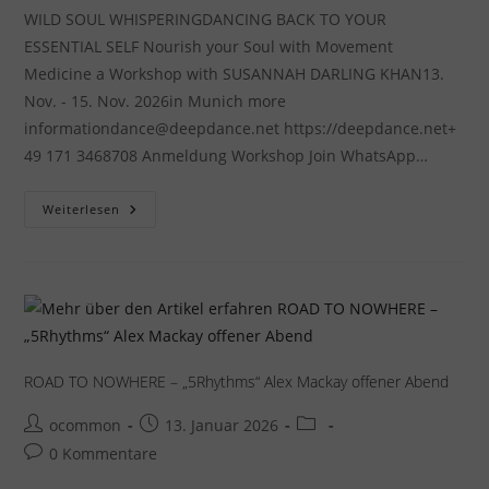
WILD SOUL WHISPERINGDANCING BACK TO YOUR
ESSENTIAL SELF Nourish your Soul with Movement
Medicine a Workshop with SUSANNAH DARLING KHAN13.
Nov. - 15. Nov. 2026in Munich more
informationdance@deepdance.net https://deepdance.net+
49 171 3468708 Anmeldung Workshop Join WhatsApp…
SOUL
Weiterlesen
WHISPERING
–
Movement
Medicine
Workshop
–
SUSANNAH
DARLIN
KHAN
–
Munich
ROAD TO NOWHERE – „5Rhythms“ Alex Mackay offener Abend
Beitrags-
Beitrag
Beitrags-
ocommon
13. Januar 2026
Autor:
veröffentlicht:
Kategorie:
Beitrags-
0 Kommentare
Kommentare: