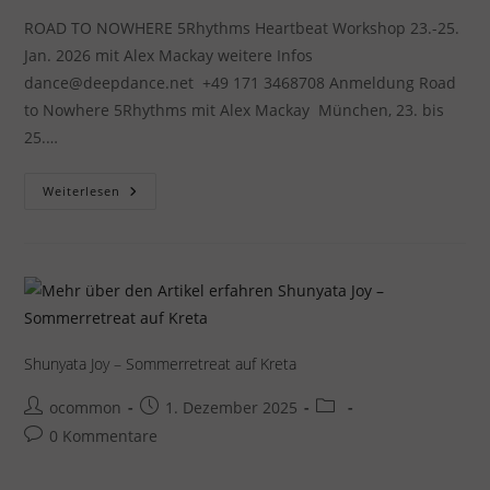
ROAD TO NOWHERE 5Rhythms Heartbeat Workshop 23.-25.
Jan. 2026 mit Alex Mackay weitere Infos
dance@deepdance.net +49 171 3468708 Anmeldung Road
to Nowhere 5Rhythms mit Alex Mackay München, 23. bis
25.…
ROAD
Weiterlesen
TO
NOWHERE
–
„5Rhythms“
Alex
Mackay
Offener
Abend
Shunyata Joy – Sommerretreat auf Kreta
Beitrags-
Beitrag
Beitrags-
ocommon
1. Dezember 2025
Autor:
veröffentlicht:
Kategorie:
Beitrags-
0 Kommentare
Kommentare: