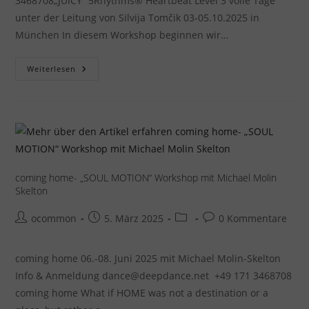
3468708„JUICY“ 5Rhythms® Heartbeat Level 3 volle Tage
unter der Leitung von Silvija Tomčik 03-05.10.2025 in
München In diesem Workshop beginnen wir…
JUICY-
Weiterlesen
„5Rhythms“
Workshop
Mit
Silvija
Tomčik
coming home- „SOUL MOTION“ Workshop mit Michael Molin
Skelton
Beitrags-
Beitrag
Beitrags-
Beitrags-
ocommon
5. März 2025
0 Kommentare
Autor:
veröffentlicht:
Kategorie:
Kommentare:
coming home 06.-08. Juni 2025 mit Michael Molin-Skelton
Info & Anmeldung dance@deepdance.net +49 171 3468708
coming home What if HOME was not a destination or a