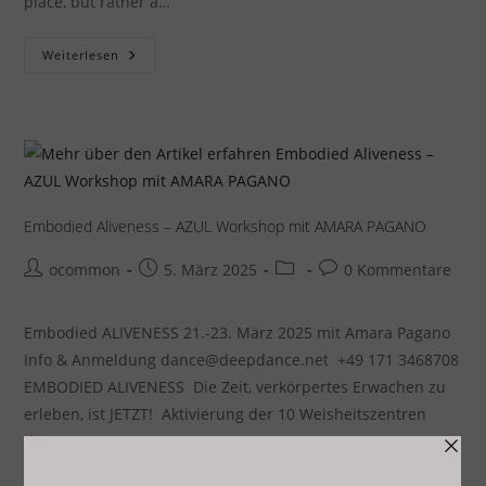
place, but rather a…
Coming
Weiterlesen
Home-
„SOUL
MOTION“
Workshop
Mit
Michael
Molin
Skelton
Embodied Aliveness – AZUL Workshop mit AMARA PAGANO
Beitrags-
Beitrag
Beitrags-
Beitrags-
ocommon
5. März 2025
0 Kommentare
Autor:
veröffentlicht:
Kategorie:
Kommentare:
Embodied ALIVENESS 21.-23. März 2025 mit Amara Pagano
Info & Anmeldung dance@deepdance.net +49 171 3468708
EMBODIED ALIVENESS Die Zeit, verkörpertes Erwachen zu
erleben, ist JETZT! Aktivierung der 10 Weisheitszentren
des…