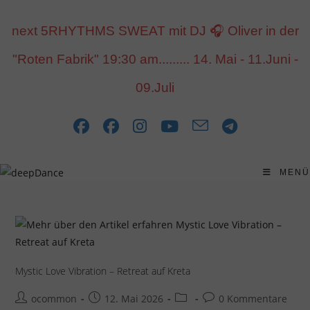
Inhalt
Zum
springen
Inhalt
next 5RHYTHMS SWEAT mit DJ 🎧 Oliver in der
springen
"Roten Fabrik" 19:30 am......... 14. Mai - 11.Juni -
09.Juli
MENÜ
Mystic Love Vibration – Retreat auf Kreta
Beitrags-
Beitrag
Beitrags-
Beitrags-
ocommon
12. Mai 2026
0 Kommentare