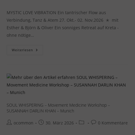
Autor:
veröffentlicht:
Kategorie:
Kommentare:
MYSTIC LOVE VIBRATION Ein tantrischer Flow aus
Verbindung, Tanz & Atem 27. Okt.- 02. Nov.2026 ✭ mit
Esther & Björn & Oliver Ein sonniges Retreat auf Kreta -
ohne nötige…
Mystic
Weiterlesen
Love
Vibration
–
Retreat
Auf
Kreta
SOUL WHISPERING – Movement Medicine Workshop –
SUSANNAH DARLIN KHAN – Munich
Beitrags-
Beitrag
Beitrags-
Beitrags-
ocommon
30. März 2026
0 Kommentare
Autor:
veröffentlicht:
Kategorie:
Kommentare: