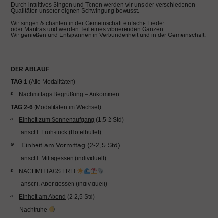
Durch intuitives Singen und Tönen werden wir uns der verschiedenen
Qualitäten unserer eignen Schwingung bewusst.
Wir singen & chanten in der Gemeinschaft einfache Lieder
oder Mantras und werden Teil eines vibrierenden Ganzen.
Wir genießen und Entspannen in Verbundenheit und in der Gemeinschaft.
DER
ABLAUF
TAG 1
(Alle Modalitäten)
࿔ Nachmittags Begrüßung – Ankommen
TAG 2-6
(Modalitäten im Wechsel)
࿔
Einheit zum Sonnenaufgang
(1,5-2 Std)
anschl. Frühstück (Hotelbuffet)
࿔
Einheit am Vormittag
(2-2,5 Std)
anschl. Mittagessen (individuell)
࿔
NACHMITTAGS FREI
anschl. Abendessen (individuell)
࿔
Einheit am Abend
(2-2,5 Std)
Nachtruhe