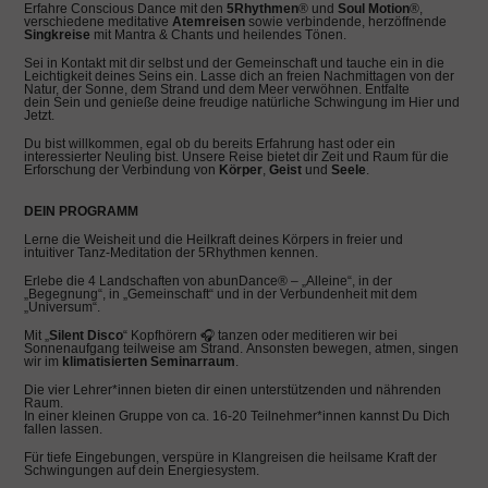
Erfahre Conscious Dance mit den
5Rhythmen
® und
Soul Motion
®,
verschiedene meditative
Atemreisen
sowie verbindende, herzöffnende
Singkreise
mit Mantra & Chants und heilendes Tönen.
Sei in Kontakt mit dir selbst und der Gemeinschaft und tauche ein in die
Leichtigkeit deines Seins ein. Lasse dich an freien Nachmittagen von der
Natur, der Sonne, dem Strand und dem Meer verwöhnen. Entfalte
dein Sein und genieße deine freudige natürliche Schwingung im Hier und
Jetzt.
Du bist willkommen, egal ob du bereits Erfahrung hast oder ein
interessierter Neuling bist. Unsere Reise bietet dir Zeit und Raum für die
Erforschung der Verbindung von
Körper
,
Geist
und
Seele
.
DEIN PROGRAMM
Lerne die Weisheit und die Heilkraft deines Körpers in freier und
intuitiver Tanz-Meditation der 5Rhythmen kennen.
Erlebe die 4 Landschaften von abunDance® – „Alleine“, in der
„Begegnung“, in „Gemeinschaft“ und in der Verbundenheit mit dem
„Universum“.
Mit „
Silent Disco
“ Kopfhörern 🎧 tanzen oder meditieren wir bei
Sonnenaufgang teilweise am Strand. Ansonsten bewegen, atmen, singen
wir im
klimatisierten Seminarraum
.
Die vier Lehrer*innen bieten dir einen unterstützenden und nährenden
Raum.
In einer kleinen Gruppe von ca. 16-20 Teilnehmer*innen kannst Du Dich
fallen lassen.
Für tiefe Eingebungen, verspüre in Klangreisen die heilsame Kraft der
Schwingungen auf dein Energiesystem.