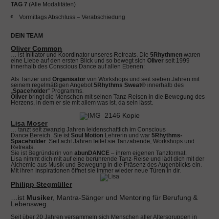
TAG 7
(Alle Modalitäten)
࿔ Vormittags Abschluss – Verabschiedung
DEIN TEAM
Oliver Common
… ist Initiator und Koordinator unseres Retreats. Die
5Rhythmen
waren
eine Liebe auf den ersten Blick und so bewegt sich
Oliver
seit 1999
innerhalb des Conscious Dance auf allen Ebenen:
Als Tänzer und
Organisator
von Workshops und seit sieben Jahren mit
seinem regelmäßigen Angebot
5Rhythms
Sweat®
innerhalb des
„
Spaceholder
“ Programms.
Oliver
bringt die Menschen mit seinen Tanz-Reisen in die Bewegung des
Herzens, in dem er sie mit allem was ist, da sein lässt.
Lisa Moser
… tanzt seit zwanzig Jahren leidenschaftlich im Conscious
Dance Bereich. Sie ist
Soul Motion
Lehrerin und war
5Rhythms-
Spaceholder
. Seit acht Jahren leitet sie Tanzabende, Workshops und
Retreats.
Sie ist Begründerin von
abunDANCE
– ihrem eigenen Tanzformat.
Lisa nimmt dich mit auf eine berührende Tanz-Reise und lädt dich mit der
Alchemie aus Musik und Bewegung in die Präsenz des Augenblicks ein.
Mit ihren Inspirationen öffnet sie immer wieder neue Türen in dir.
Philipp Stegmüller
…ist
Musiker
, Mantra-Sänger und Mentoring für Berufung &
Lebensweg.
Seit über 20 Jahren versammeln sich Menschen aller Altersgruppen in