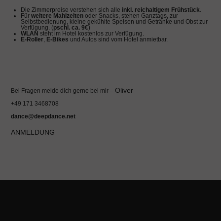
Die Zimmerpreise verstehen sich alle
inkl. reichaltigem Frühstück
.
Für
weitere Mahlzeiten
oder Snacks, stehen Ganztags, zur
Selbstbedienung, kleine gekühlte Speisen und Getränke und Obst zur
Verfügung. (
pschl. ca. 9€
)
WLAN
steht im Hotel kostenlos zur Verfügung.
E-Roller
,
E-Bikes
und Autos sind vom Hotel anmietbar.
Oliver
Bei Fragen melde dich gerne bei mir –
+49 171 3468708
dance@deepdance.net
ANMELDUNG