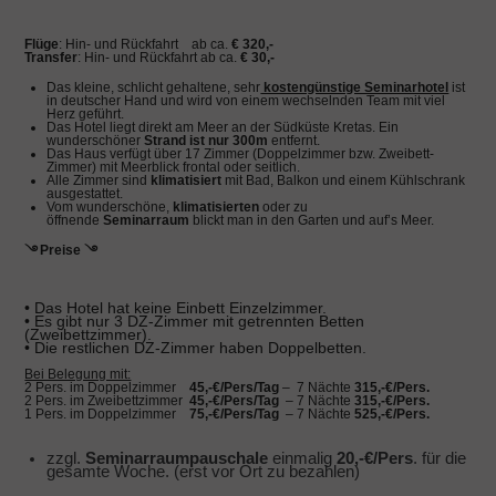
Flüge
: Hin- und Rückfahrt ab ca.
€ 320,-
Transfer
: Hin- und Rückfahrt ab ca.
€ 30,-
Das kleine, schlicht gehaltene, sehr
kostengünstige Seminarhotel
ist
in deutscher Hand und wird von einem wechselnden Team mit viel
Herz geführt.
Das Hotel liegt direkt am Meer an der Südküste Kretas. Ein
wunderschöner
Strand ist nur 300m
entfernt.
Das Haus verfügt über 17 Zimmer (Doppelzimmer bzw. Zweibett-
Zimmer) mit Meerblick frontal oder seitlich.
Alle Zimmer sind
klimatisiert
mit Bad, Balkon und einem Kühlschrank
ausgestattet.
Vom wunderschöne,
klimatisierten
oder zu
öffnende
Seminarraum
blickt man in den Garten und auf’s Meer.
࿓ Preise ࿓
• Das Hotel hat keine Einbett Einzelzimmer.
• Es gibt nur 3 DZ-Zimmer mit getrennten Betten
(Zweibettzimmer).
• Die restlichen DZ-Zimmer haben Doppelbetten.
Bei Belegung mit:
2 Pers. im Doppelzimmer
45,-€/Pers/Tag
– 7 Nächte
315,-€/Pers.
2 Pers. im Zweibettzimmer
45,-€/Pers/Tag
– 7 Nächte
315,-€/Pers.
1 Pers. im Doppelzimmer
75,-€/Pers/Tag
– 7 Nächte
525,-€/Pers.
zzgl.
Seminarraumpauschale
einmalig
20,-€/Pers
. für die
gesamte Woche. (erst vor Ort zu bezahlen)