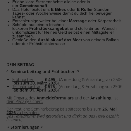
Erlebe klare
Sternennächte
alleine oder in
der
Gemeinschaft
.
Das Hotel bietet uns
E-Bikes
oder
E-Roller
Stunden-
Tages- oder Wochenweise damit du dich frei bewegen
kannst.
Entschleunige weiter bei einer
Massage
oder
Körperarbeit
.
Schöpfe aus einem frischen
leckeren
Frühstücksangebot
und stelle dir auf Wunsch
unkompliziert für kleines Geld selbst einen Mittagsteller
zusammen.
Genieße den
Ausblick auf das Meer
von deinem Balkon
oder der Frühstücksterrasse.
DEIN BEITRAG
࿔
Seminarbeitrag und Frühbucher
࿔
Frühbucher:
€ 495,-
(Anmeldung & Anzahlung von 250€
bis zum 30. März 2026
)
Teilnahmbeitrag
:
€ 575,-
(Anmeldung & Anzahlung von 250€
ab dem 01. April 2026
)
Mit Eingang des
Anmeldeformulars
und der
Anzahlung
ist
dein Platz gesichert.
Der restliche Seminarbeitrag ist spätestens bis zum
26. Mai
2026
zu bezahlen.
Das Hotelzimmer wird gesondert und direkt an das Hotel bezahlt.
(s. unten)
࿔
Stornierungen
࿔