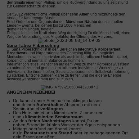
den
Singkreisen
von Philipp, um die Rückverbindung zu uns selbst und
zur Gemeinschaft zu erleben.
Seit 2012 veröffentlichte Philipp über zehn
Alben
und mitgründete den
Verlag für Kinderyoga-Musik.
Er ist Gründer und Organisator der
Münchner Nächte
der spirituellen
Lieder – Events, bei denen bis zu 1000 Menschen
gemeinsam singen, beteten.
Philipp sieht in der Kraft einen Weg der Heilung für die Menschheit, einen
Weg der Verbindung, des Mitgefühls, der Öffnung des Herzens.
Sana Tabea Pliberschnig
… Sana Pliberschnig ist in den Bereichen
Integrative Körperarbeit
,
Breathwork
und körperorientiertes Coaching tätig. Sie begleitet
Menschen – sowohl im privaten als auch im beruflichen Umfeld – dabei,
körperlich und mental in Balance zu kommen.
Ihre Intention ist es, Menschen auf dem Weg zu mehr Körperbewusstsein
zu unterstützen und gemeinsam mit ihnen individuelle Werkzeuge zu
entwickeln, die ihnen helfen, Stress abzubauen, die Selbstwahrnehmung
zu stärken, Entscheidungen klarer zu treffen und die eigene Energie
bewusst wahrzunehmen und zu nutzen.
ANGENEHM
NEBENBEI
Du kannst unser Seminar nachklingen lassen
und
deinen
Aufenthalt
in Absprach mit dem
Seminarhotel
verlängern
.
Das Hotel bietet uns
klimatisierte
Zimmer
und
einen
klimatisierten Seminarraum.
An den
freien Nachmittagen
kannst Du am
nahen
Strand
im kühlen
Wasser
der Ägais entspannen.
Mittags oder/und am Abend kannst
du
in
Restaurants am Strand
oder im nahegelegenen Ort
dein
Essen
genießen.