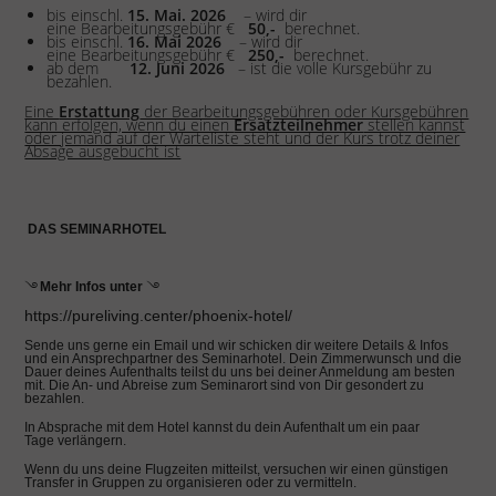
bis einschl.
15
. Mai. 2026
– wird dir
eine Bearbeitungsgebühr €
50,-
berechnet.
bis einschl.
16
. Mai 2026
–
wird dir
eine Bearbeitungsgebühr €
2
50,-
berechnet.
ab dem
1
2. Juni 2026
– ist die volle Kursgebühr zu
bezahlen.
Eine
Erstattung
der Bearbeitungsgebühren oder Kursgebühren
kann erfolgen, wenn du einen
Ersatzteilnehmer
stellen kannst
oder jemand auf der Warteliste steht und der Kurs trotz deiner
Absage ausgebucht ist
DAS SEMINARHOTEL
࿓
Mehr Infos unter
࿓
https://pureliving.center/phoenix-hotel/
Sende uns gerne ein Email und wir schicken dir weitere Details & Infos
und ein Ansprechpartner des Seminarhotel. Dein Zimmerwunsch und die
Dauer deines Aufenthalts teilst du uns bei deiner Anmeldung am besten
mit. Die An- und Abreise zum Seminarort sind von Dir gesondert zu
bezahlen.
In Absprache mit dem Hotel kannst du dein Aufenthalt um ein paar
Tage verlängern.
Wenn du uns deine Flugzeiten mitteilst, versuchen wir einen günstigen
Transfer in Gruppen zu organisieren oder zu vermitteln.