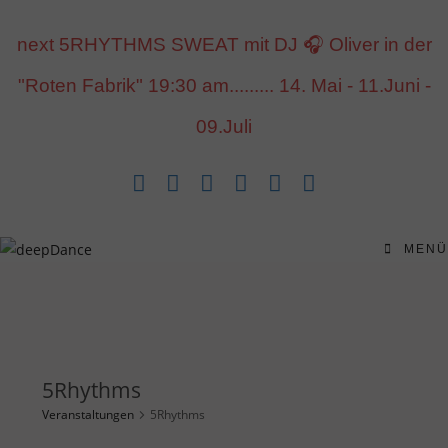
Inhalt
Zum
springen
Inhalt
next 5RHYTHMS SWEAT mit DJ 🎧 Oliver in der
springen
"Roten Fabrik" 19:30 am......... 14. Mai - 11.Juni -
09.Juli
MENÜ
5Rhythms
Veranstaltungen
5Rhythms