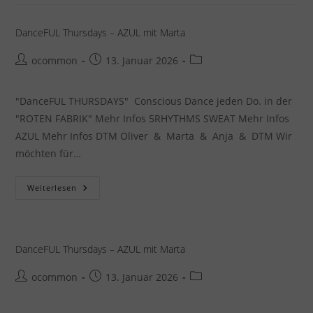
5RHYTHMS
„SANCTUARY“
Mit
Anne
DanceFUL Thursdays – AZUL mit Marta
Marie
&
Oliver5R
Beitrags-
Beitrag
Beitrags-
ocommon
13. Januar 2026
Autor:
veröffentlicht:
Kategorie:
"DanceFUL THURSDAYS" Conscious Dance jeden Do. in der
"ROTEN FABRIK" Mehr Infos 5RHYTHMS SWEAT Mehr Infos
AZUL Mehr Infos DTM Oliver & Marta & Anja & DTM Wir
möchten für…
DanceFUL
Weiterlesen
Thursdays
–
AZUL
Mit
Marta
DanceFUL Thursdays – AZUL mit Marta
Beitrags-
Beitrag
Beitrags-
ocommon
13. Januar 2026
Autor:
veröffentlicht:
Kategorie: