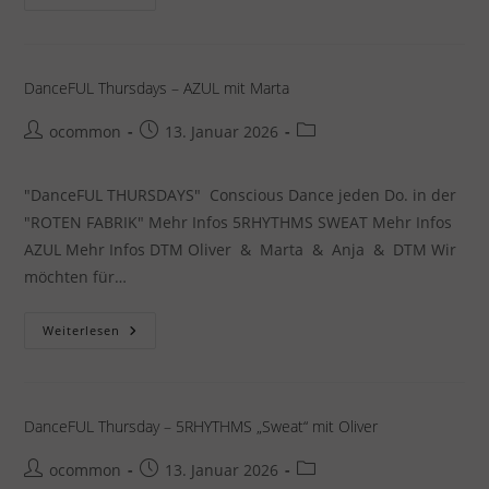
Thursdays
–
AZUL
Mit
Marta
DanceFUL Thursdays – AZUL mit Marta
Beitrags-
Beitrag
Beitrags-
ocommon
13. Januar 2026
Autor:
veröffentlicht:
Kategorie:
"DanceFUL THURSDAYS" Conscious Dance jeden Do. in der
"ROTEN FABRIK" Mehr Infos 5RHYTHMS SWEAT Mehr Infos
AZUL Mehr Infos DTM Oliver & Marta & Anja & DTM Wir
möchten für…
DanceFUL
Weiterlesen
Thursdays
–
AZUL
Mit
Marta
DanceFUL Thursday – 5RHYTHMS „Sweat“ mit Oliver
Beitrags-
Beitrag
Beitrags-
ocommon
13. Januar 2026