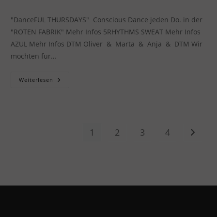
Autor:
veröffentlicht:
Kategorie:
"DanceFUL THURSDAYS" Conscious Dance jeden Do. in der
"ROTEN FABRIK" Mehr Infos 5RHYTHMS SWEAT Mehr Infos
AZUL Mehr Infos DTM Oliver & Marta & Anja & DTM Wir
möchten für…
DanceFUL
Weiterlesen
Thursday
–
5RHYTHMS
„Sweat“
Mit
Oliver
1
2
3
4
Zur näc