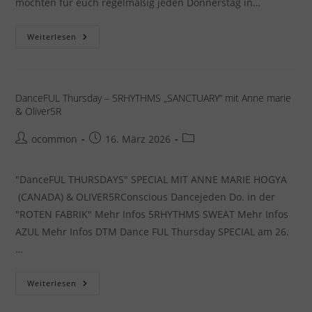
möchten für euch regelmäßig jeden Donnerstag in…
DanceFUL
Weiterlesen
Thursdays
–
AZUL
Mit
Marta
DanceFUL Thursday – 5RHYTHMS „SANCTUARY“ mit Anne marie
& Oliver5R
Beitrags-
Beitrag
Beitrags-
ocommon
16. März 2026
Autor:
veröffentlicht:
Kategorie:
"DanceFUL THURSDAYS" SPECIAL MIT ANNE MARIE HOGYA
(CANADA) & OLIVER5RConscious Dancejeden Do. in der
"ROTEN FABRIK" Mehr Infos 5RHYTHMS SWEAT Mehr Infos
AZUL Mehr Infos DTM Dance FUL Thursday SPECIAL am 26.
…
DanceFUL
Weiterlesen
Thursday
–