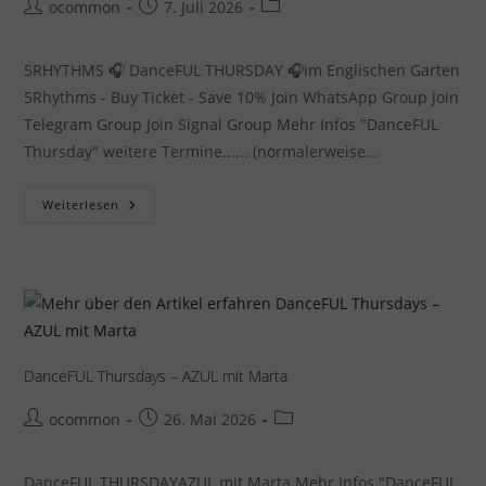
Beitrags-
Beitrag
Beitrags-
ocommon
7. Juli 2026
Autor:
veröffentlicht:
Kategorie:
5RHYTHMS 🎧 DanceFUL THURSDAY 🎧im Englischen Garten
5Rhythms - Buy Ticket - Save 10% Join WhatsApp Group Join
Telegram Group Join Signal Group Mehr Infos "DanceFUL
Thursday" weitere Termine...... (normalerweise…
5RHYTHMS
Weiterlesen
☆
DanceFUL
Thursday
Im
Englischen
Garten
DanceFUL Thursdays – AZUL mit Marta
Beitrags-
Beitrag
Beitrags-
ocommon
26. Mai 2026
Autor:
veröffentlicht:
Kategorie:
DanceFUL THURSDAYAZUL mit Marta Mehr Infos "DanceFUL