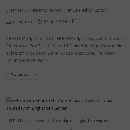
5RHYTHMS ☆ ❌Dance Journey ☆ im Englischen Garten
Beitrags-
Beitrag
Beitrags-
ocommon
22. Juli 2026
Autor:
veröffentlicht:
Kategorie:
5RHYTHMS 🎧 DanceFUL THURSDAY 🎧im Englischen Garten
5Rhythms - Buy Ticket - Save 10% Join WhatsApp Group Join
Telegram Group Join Signal Group "DanceFUL Thursday"
Do. in der Rote Fabrik…
5RHYTHMS
Weiterlesen
☆
❌Dance
Journey
☆
Im
Englischen
Garten
5RHYTHMS ☆ DanceFUL Thursday im Englischen Garten