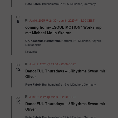
v
n
Brunhamstraße 19 A, München, Germany
Rote Fabrik
o
e
r
-
g
u
e
N
FR.
H
n
6
h
Juni 6, 2025 @ 21:30
-
Juni 8, 2025 @ 18:30
CEST
a
e
o
coming home- „SOUL MOTION“ Workshop
d
r
b
v
v
mit Michael Molin Skelton
e
A
o
n
i
r
Herrnstr. 21, München, Bayern,
Grundschule Herrnstraße
n
g
g
Deutschland
e
s
a
h
Kostenlos
o
t
i
b
i
e
H
Juni 12, 2025 @ 19:30
-
22:00
CEST
c
DO.
n
e
12
o
DanceFUL Thursdays – 5Rhythms Sweat mit
r
h
v
Oliver
n
t
o
r
Brunhamstraße 19 A, München, Germany
Rote Fabrik
e
g
e
n
h
H
Juni 19, 2025 @ 19:30
-
22:00
CEST
DO.
o
e
19
,
DanceFUL Thursdays – 5Rhythms Sweat mit
b
r
e
v
Oliver
N
n
o
a
r
Brunhamstraße 19 A, München, Germany
Rote Fabrik