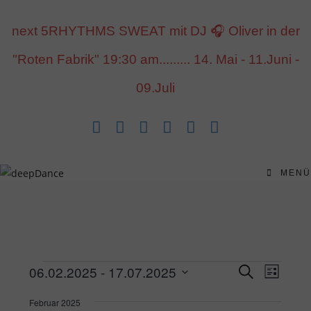
Inhalt
Zum
springen
Inhalt
next 5RHYTHMS SWEAT mit DJ 🎧 Oliver in der
springen
"Roten Fabrik" 19:30 am......... 14. Mai - 11.Juni -
09.Juli
MENÜ
V
V
Veranstaltungen
06.02.2025
 - 
17.07.2025
S
L
u
e
e
D
i
c
r
Februar 2025
s
r
a
h