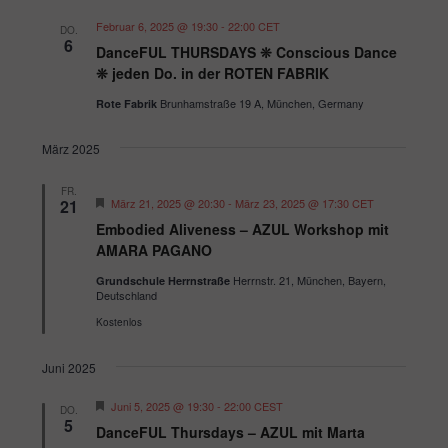
t
a
e
t
a
Februar 6, 2025 @ 19:30
-
22:00
CET
e
DO.
n
6
u
n
DanceFUL THURSDAYS ❊ Conscious Dance
s
m
❊ jeden Do. in der ROTEN FABRIK
s
t
w
Brunhamstraße 19 A, München, Germany
Rote Fabrik
t
a
ä
a
l
h
März 2025
l
t
l
u
t
FR.
e
H
21
März 21, 2025 @ 20:30
-
März 23, 2025 @ 17:30
CET
n
u
e
n
Embodied Aliveness – AZUL Workshop mit
r
g
.
n
v
AMARA PAGANO
A
o
g
r
Herrnstr. 21, München, Bayern,
Grundschule Herrnstraße
n
g
Deutschland
e
e
s
h
Kostenlos
n
i
o
b
S
c
Juni 2025
e
n
u
h
H
Juni 5, 2025 @ 19:30
-
22:00
CEST
DO.
t
c
e
5
DanceFUL Thursdays – AZUL mit Marta
r
e
h