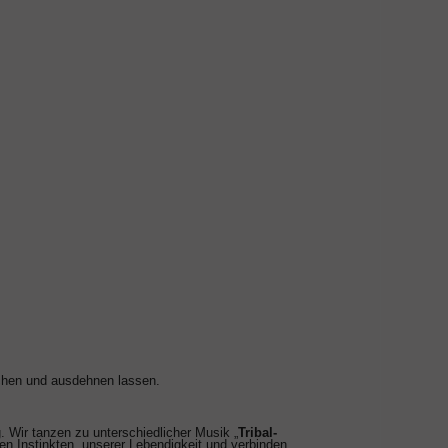
auchen und ausdehnen lassen.
. Wir tanzen zu unterschiedlicher Musik „
Tribal-
ren Instinkten, unserer Lebendigkeit und verbinden