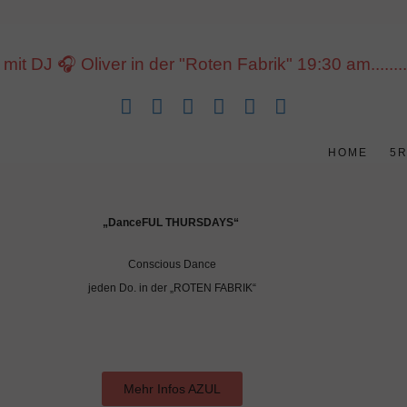
J 🎧 Oliver in der "Roten Fabrik" 19:30 am......... 1
HOME
5
„DanceFUL
THURSDAYS“
Conscious Dance
jeden Do. in der „ROTEN FABRIK“
Mehr Infos AZUL