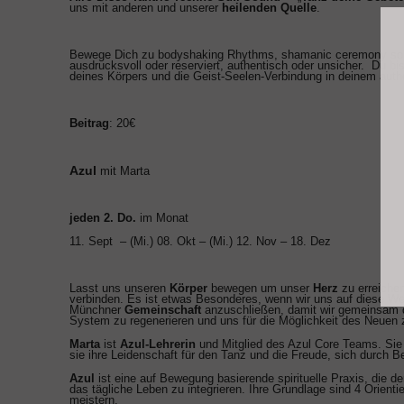
uns mit anderen und unserer
heilenden Quelle
.
Bewege Dich zu bodyshaking Rhythms, shamanic ceremony sound,
ausdrucksvoll oder reserviert, authentisch oder unsicher. Du b
deines Körpers und die Geist-Seelen-Verbindung in deinem auth
Beitrag
: 20€
Azul
mit Marta
jeden 2. Do.
im Monat
11. Sept – (Mi.) 08. Okt – (Mi.) 12. Nov – 18. Dez
Lasst uns unseren
Körper
bewegen um unser
Herz
zu erreichen
verbinden. Es ist etwas Besonderes, wenn wir uns auf diese W
Münchner
Gemeinschaft
anzuschließen, damit wir gemeinsam d
System zu regenerieren und uns für die Möglichkeit des Neuen
Marta
ist
Azul-Lehrerin
und Mitglied des Azul Core Teams. Sie 
sie ihre Leidenschaft für den Tanz und die Freude, sich durch B
Azul
ist eine auf Bewegung basierende spirituelle Praxis, die 
das tägliche Leben zu integrieren. Ihre Grundlage sind 4 Orien
meistern.