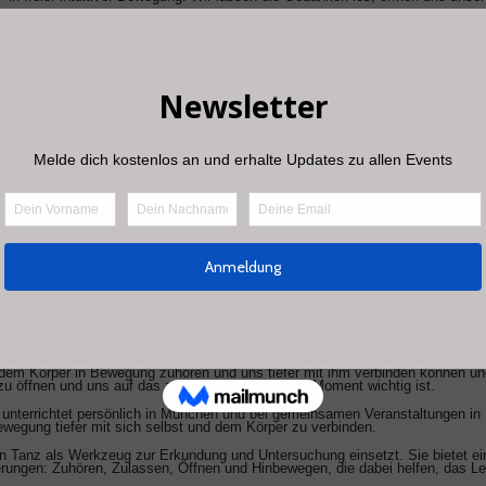
 Mantra-Beats, herzöffnenden Klängen, spiralförmigen Melodien und anstecke
ist willkommen wie du bist. Tanz
SEIN
, ohne TUN.
Alles ist richtig
. Trete ein
entischen kreativen Ausdruck.
! Dieser Übungsabend ist eine Gelegenheit deine Erfahrungen zu teilen und z
eise
fallen lassen
… und es sich gut anfühlt! So lade ich dich ein, dich mir u
em Körper in Bewegung zuhören und uns tiefer mit ihm verbinden können u
 zu öffnen und uns auf das zu zubewegen, was im Moment wichtig ist.
unterrichtet persönlich in München und bei gemeinsamen Veranstaltungen in De
ewegung tiefer mit sich selbst und dem Körper zu verbinden.
den Tanz als Werkzeug zur Erkundung und Untersuchung einsetzt. Sie bietet 
tierungen: Zuhören, Zulassen, Öffnen und Hinbewegen, die dabei helfen, das L