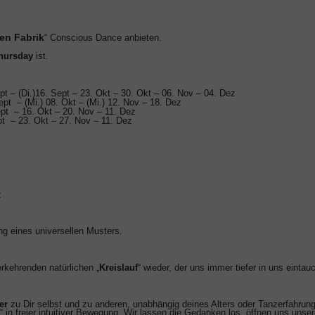
en Fabrik
“ Conscious Dance anbieten.
hursday
ist.
Di.)16. Sept
– 23. Okt
– 30. Okt – 06. Nov – 04. Dez
. Okt – (Mi.) 12. Nov – 18. Dez
pt – 16. Okt – 20. Nov – 11. Dez
pt – 23. Okt – 27. Nov – 11. Dez
z
ng eines universellen Musters.
rkehrenden natürlichen „
Kreislauf
“ wieder, der uns immer tiefer in uns eint
er
zu Dir selbst und zu anderen, unabhängig deines Alters oder Tanzerfahrung
e
“ in freier intuitiver Bewegung. Wir lassen die Gedanken los, öffnen uns unse