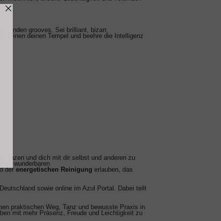
nden grooves. Sei brilliant, bizarr,
 in Deinen deinen Tempel und beehre die Intelligenz
u tanzen und dich mit dir selbst und anderen zu
nd der wunderbaren
nd der
energetischen Reinigung
erlauben, das
utschland sowie online im Azul Portal. Dabei teilt
einen praktischen Weg, Tanz und bewusste Praxis in
eben mit mehr Präsenz, Freude und Leichtigkeit zu