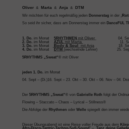
Oliver
Marta
Anja
DTM
&
&
&
Rot
Wir möchten für euch regelmäßig jeden
Donnerstag
in der „
So seid ihr sicher, dass am Donnerstag immer ein
DanceFUL T
Oliver
1.
Do.
im Monat
5RHYTHMEN
mit
04. Sept – (
Marta
2.
Do.
im Monat
AZUL
mit
11. Sept – (Mi.) 08
Body & Soul
3.
Do.
im Monat
mit Anja
18. Se
DTM
4.
Do.
im Monat
(wechselnde Lehrer) 25
. Se
5RHYTHMS „Sweat“
®
mit Oliver
jeden 1. Do.
im Monat
04. Sept – (Di.)16. Sept
– 23. Okt
– 30. Okt – 06. Nov – 04. De
Der
5RHYTHMS „Sweat“
® von
Gabrielle Roth
folgt der Ordnu
Flowing – Staccato – Chaos – Lyrical – Stillness
®
Die Abfolge der
Rhythmen
oder
Welle
spiegelt den immer wiede
Dieser Übungsabend ist eine Reise voller Freude aus dem
Körp
Afro-Disco-Tantric-Techno-Sufi-Sound
“ – „
Tanz deine Gebet